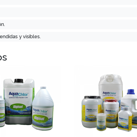
ón.
ndidas y visibles.
os