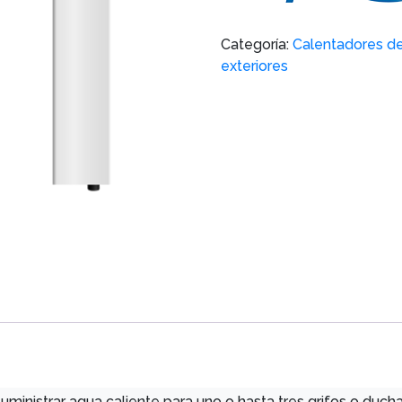
Categoría:
Calentadores d
exteriores
ministrar agua caliente para uno o hasta tres grifos o duch