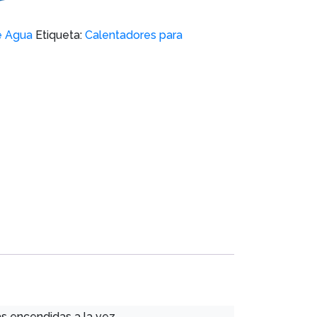
e Agua
Etiqueta:
Calentadores para
as encendidas a la vez.