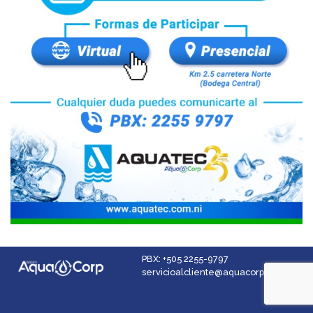
PBX: +505 2255-9797
servicioalcliente@aquacorp.com
Facebook
Instagram
YouTube
LinkedIn